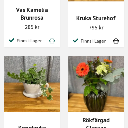
Vas Kamelia
Brunrosa
Kruka Sturehof
285 kr
795 kr
Finns i Lager
Finns i Lager
Rökfärgad
Koppkruka
Glasvas