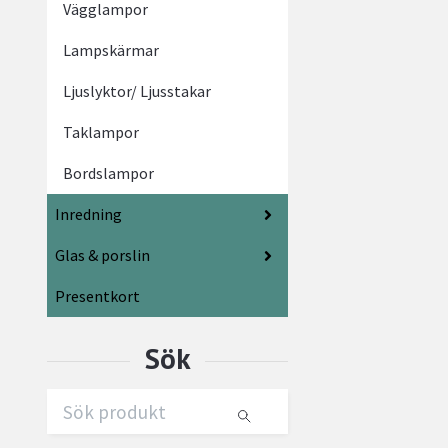
Vägglampor
Lampskärmar
Ljuslyktor/ Ljusstakar
Taklampor
Bordslampor
Inredning
Glas & porslin
Presentkort