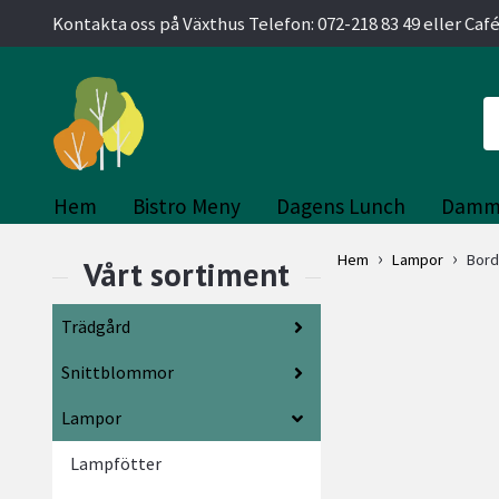
Kontakta oss på Växthus Telefon: 072-218 83 49 eller Café
Hem
Bistro Meny
Dagens Lunch
Damm
Hem
Lampor
Bord
Trädgård
Snittblommor
Lampor
Lampfötter