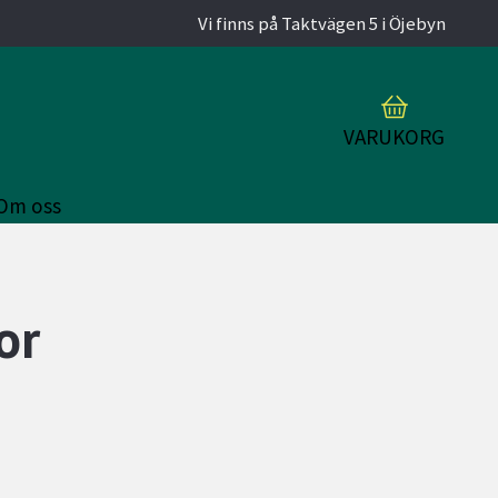
Vi finns på Taktvägen 5 i Öjebyn
VARUKORG
Om oss
or