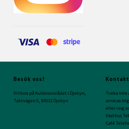
Besök oss!
Kontakt
Vi finns på Kullenområdet i Öjebyn,
Tveka inte 
Taktvägen 5, 94332 Öjebyn
annicas.ht
eller ring o
Växthus Tel
Café Telefo