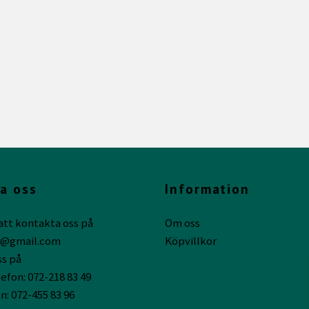
a oss
Information
att kontakta oss på
Om oss
g@gmail.com
Köpvillkor
ss på
efon: 072-218 83 49
n: 072-455 83 96