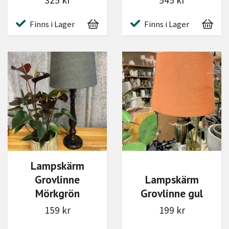
325 kr
545 kr
Finns i Lager
Finns i Lager
Lampskärm
Grovlinne
Lampskärm
Mörkgrön
Grovlinne gul
159 kr
199 kr