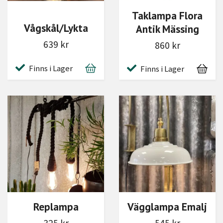
Taklampa Flora
Vågskål/Lykta
Antik Mässing
639 kr
860 kr
Finns i Lager
Finns i Lager
Replampa
Vägglampa Emalj