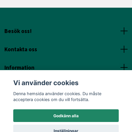
Besök oss!
Kontakta oss
Information
Vi använder cookies
Sociala Media
Denna hemsida använder cookies. Du måste
acceptera cookies om du vill fortsätta.
Godkänn alla
© 2026 Annicas Handelsträdgård
Inställningar