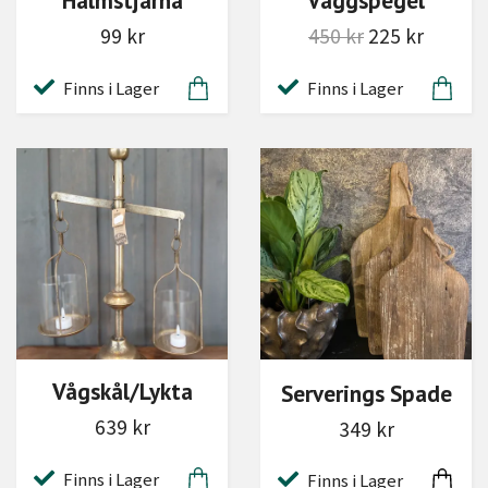
Halmstjärna
Väggspegel
99 kr
450 kr
225 kr
Finns i Lager
Finns i Lager
Vågskål/Lykta
Serverings Spade
639 kr
349 kr
Finns i Lager
Finns i Lager