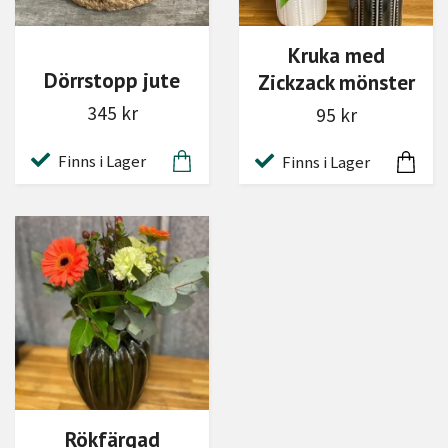
Kruka med
Dörrstopp jute
Zickzack mönster
345 kr
95 kr
Finns i Lager
Finns i Lager
Rökfärgad