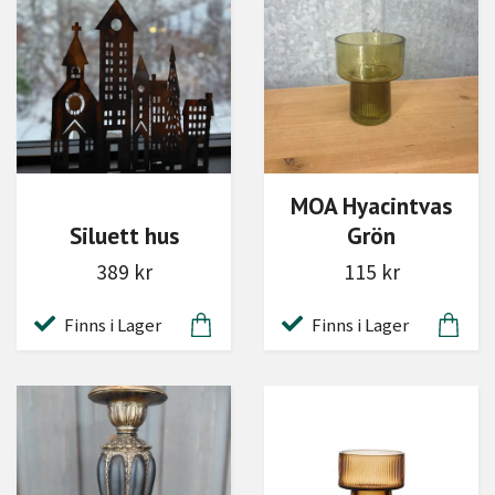
MOA Hyacintvas
Siluett hus
Grön
389 kr
115 kr
Finns i Lager
Finns i Lager