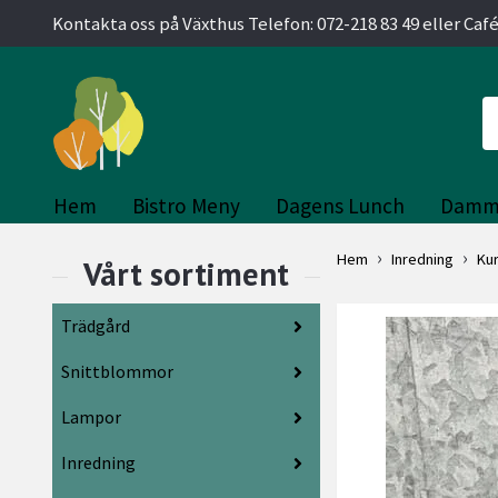
Kontakta oss på Växthus Telefon: 072-218 83 49 eller Café
Hem
Bistro Meny
Dagens Lunch
Damm
Hem
Inredning
Ku
Trädgård
Snittblommor
Lampor
Inredning