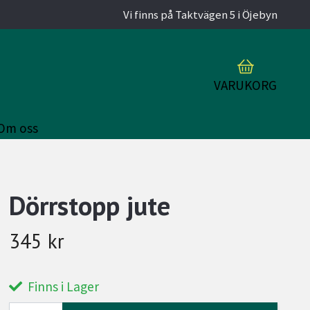
Vi finns på Taktvägen 5 i Öjebyn
VARUKORG
Om oss
Dörrstopp jute
345 kr
Finns i Lager