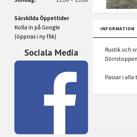
Särskilda Öppettider
Kolla in på Google
INFORMATION
(öppnas i ny flik)
Rustik och s
Dörrstoppen 
Passar i alla