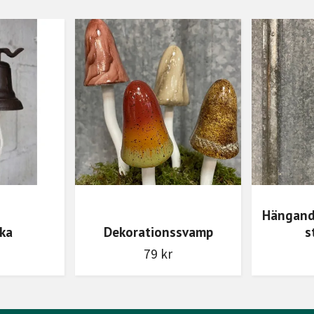
Hängand
cka
Dekorationssvamp
s
79 kr