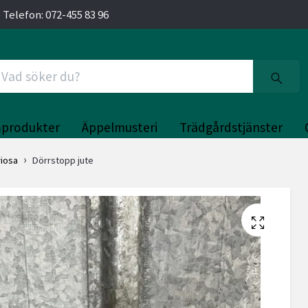
 Telefon: 072-455 83 96
produkter
Äppelmusteri
Trädgårdstjänster
riosa
Dörrstopp jute