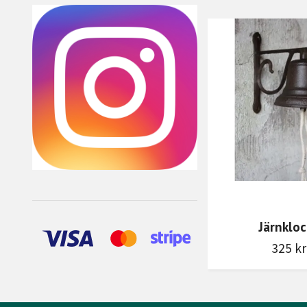
Järnklo
325 kr