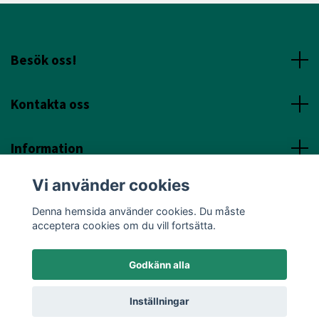
Besök oss!
Kontakta oss
Information
Vi använder cookies
Sociala Media
Denna hemsida använder cookies. Du måste
acceptera cookies om du vill fortsätta.
Godkänn alla
© 2026 Annicas Handelsträdgård
Inställningar