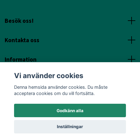
Besök oss!
Kontakta oss
Information
Vi använder cookies
Sociala Media
Denna hemsida använder cookies. Du måste
acceptera cookies om du vill fortsätta.
Godkänn alla
© 2026 Annicas Handelsträdgård
Inställningar