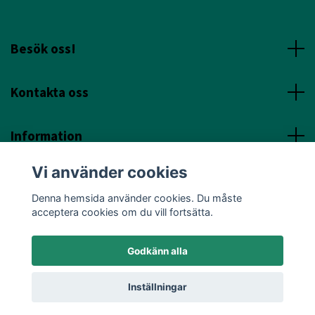
Besök oss!
Kontakta oss
Information
Vi använder cookies
Sociala Media
Denna hemsida använder cookies. Du måste
acceptera cookies om du vill fortsätta.
Godkänn alla
© 2026 Annicas Handelsträdgård
Inställningar