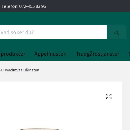
 Telefon: 072-455 83 96
produkter
Äppelmusteri
Trädgårdstjänster
A Hyacintvas Bärnsten