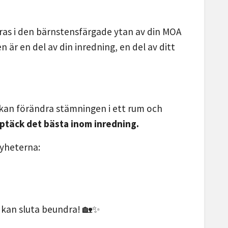
kteras i den bärnstensfärgade ytan av din MOA
är en del av din inredning, en del av ditt
s kan förändra stämningen i ett rum och
ptäck det bästa inom inredning.
nyheterna:
 kan sluta beundra! 🏡✨