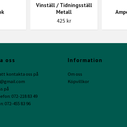
Vinställ / Tidningsställ
ok
Metall
Ampe
425 kr
a oss
Information
att kontakta oss på
Om oss
g@gmail.com
Köpvillkor
ss på
efon: 072-218 83 49
n: 072-455 83 96