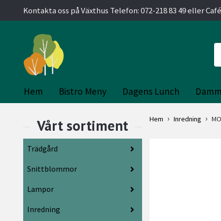
Kontakta oss på Växthus Telefon: 072-218 83 49 eller Café
Hem
Bistro Meny
Dagens Lunch
Damm
Hem
Inredning
MO
Trädgård
Snittblommor
Lampor
Inredning