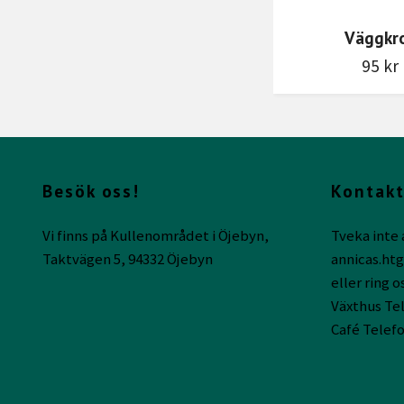
Väggkr
95 kr
Besök oss!
Kontakt
Vi finns på Kullenområdet i Öjebyn,
Tveka inte 
Taktvägen 5, 94332 Öjebyn
annicas.ht
eller ring o
Växthus Tel
Café Telefo