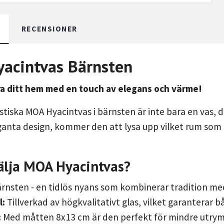
RECENSIONER
acintvas Bärnsten
a ditt hem med en touch av elegans och värme!
tiska MOA Hyacintvas i bärnsten är inte bara en vas, de
ganta design, kommer den att lysa upp vilket rum som 
älja MOA Hyacintvas?
rnsten - en tidlös nyans som kombinerar tradition med
l:
Tillverkad av högkvalitativt glas, vilket garanterar bå
:
Med måtten 8x13 cm är den perfekt för mindre utrymm