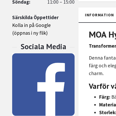
Söndag:
11:00 – 15:00
INFORMATION
Särskilda Öppettider
Kolla in på Google
MOA Hy
(öppnas i ny flik)
Transformer
Denna fantas
färg och ele
charm.
Varför v
Färg:
Bä
Materia
Storlek