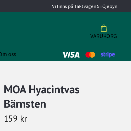
Vi finns på Taktvägen 5 i Öjebyn
VARUKORG
Om oss
MOA Hyacintvas
Bärnsten
159 kr