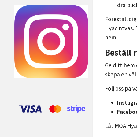
dra blick
Föreställ dig
Hyacintvas. 
hem.
Beställ 
Ge ditt hem 
skapa en vä
Följ oss på 
Instagr
Facebo
Låt MOA Hyac