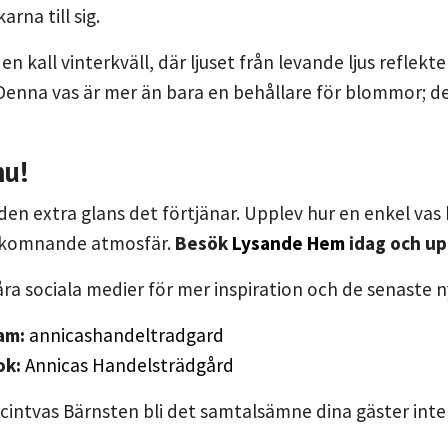
arna till sig.
 en kall vinterkväll, där ljuset från levande ljus refle
Denna vas är mer än bara en behållare för blommor; den 
nu!
den extra glans det förtjänar. Upplev hur en enkel va
lkomnande atmosfär.
Besök
Lysande Hem
idag och up
våra sociala medier för mer inspiration och de senaste 
am:
annicashandeltradgard
ok:
Annicas Handelsträdgård
intvas Bärnsten bli det samtalsämne dina gäster inte