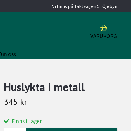
Vi finns på Taktvägen 5 i Öjebyn
VARUKORG
Om oss
Huslykta i metall
345 kr
Finns i Lager