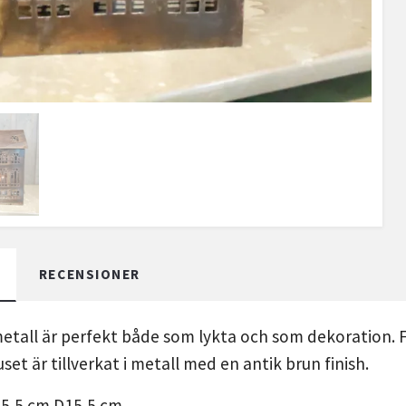
RECENSIONER
etall är perfekt både som lykta och som dekoration. För
set är tillverkat i metall med en antik brun finish.
15,5 cm D15,5 cm