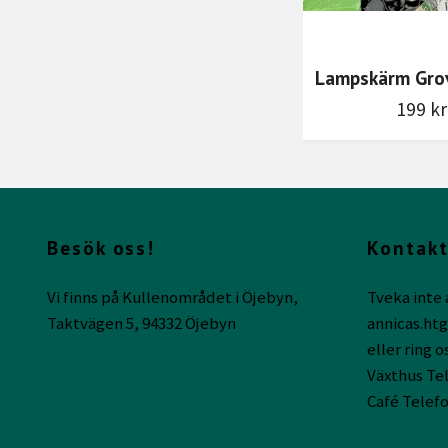
Lampskärm Grov
199 kr
Besök oss!
Kontakt
Vi finns på Kullenområdet i Öjebyn,
Tveka inte 
Taktvägen 5, 94332 Öjebyn
annicas.ht
eller ring o
Växthus Tel
Café Telefo