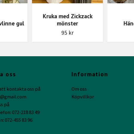
Kruka med Zickzack
linne gul
mönster
Hän
95 kr
a oss
Information
att kontakta oss på
Om oss
g@gmail.com
Köpvillkor
ss på
efon: 072-218 83 49
n: 072-455 83 96