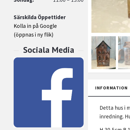
Särskilda Öppettider
Kolla in på Google
(öppnas i ny flik)
INFORMATION
Detta hus i m
inredning.
Hu
H 30,5cm B 