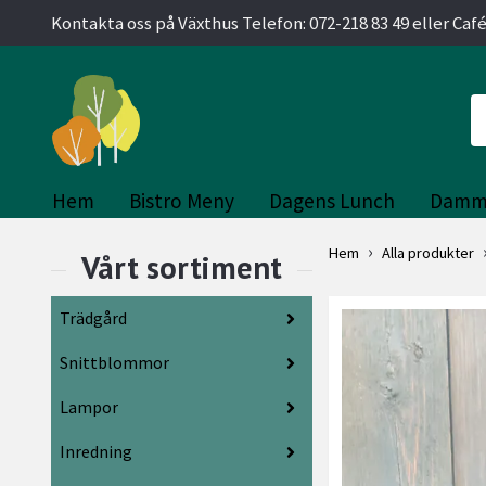
Kontakta oss på Växthus Telefon: 072-218 83 49 eller Café
Hem
Bistro Meny
Dagens Lunch
Damm
Hem
Alla produkter
Trädgård
Snittblommor
Lampor
Inredning