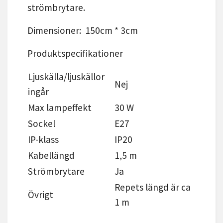
strömbrytare.
Dimensioner: 150cm * 3cm
Produktspecifikationer
Ljuskälla/ljuskällor
Nej
ingår
Max lampeffekt
30 W
Sockel
E27
IP-klass
IP20
Kabellängd
1,5 m
Strömbrytare
Ja
Repets längd är ca
Övrigt
1 m