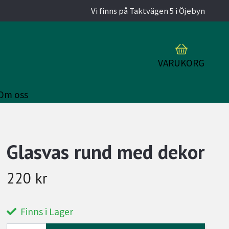
Vi finns på Taktvägen 5 i Öjebyn
VARUKORG
Om oss
Glasvas rund med dekor
220 kr
Finns i Lager