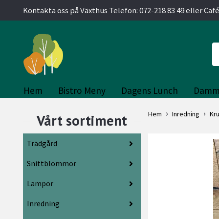
Kontakta oss på Växthus Telefon: 072-218 83 49 eller Café
Hem
Bistro Meny
Dagens Lunch
Damm
Hem
Inredning
Kr
Trädgård
Snittblommor
Lampor
Inredning