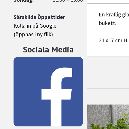
En kraftig g
Särskilda Öppettider
bukett.
Kolla in på Google
(öppnas i ny flik)
21 x17 cm H.