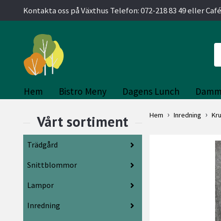
Kontakta oss på Växthus Telefon: 072-218 83 49 eller Café
Hem
Bistro Meny
Dagens Lunch
Damm
Hem
Inredning
Kr
Trädgård
Snittblommor
Lampor
Inredning