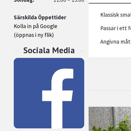
Klassisk sma
Särskilda Öppettider
Kolla in på Google
Passar i ett 
(öppnas i ny flik)
Angivna mått