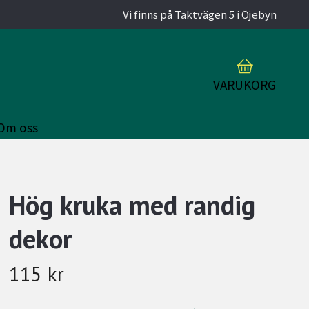
Vi finns på Taktvägen 5 i Öjebyn
VARUKORG
Om oss
Hög kruka med randig
dekor
115 kr