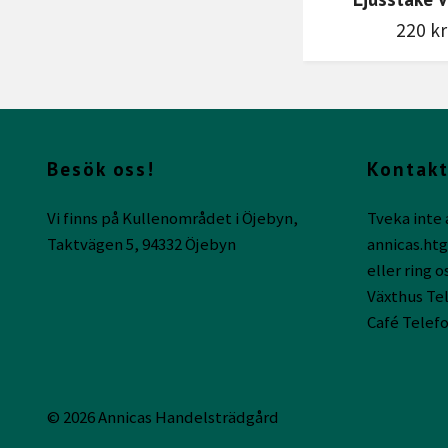
220 kr
Besök oss!
Kontakt
Vi finns på Kullenområdet i Öjebyn,
Tveka inte 
Taktvägen 5, 94332 Öjebyn
annicas.ht
eller ring o
Växthus Tel
Café Telefo
© 2026 Annicas Handelsträdgård