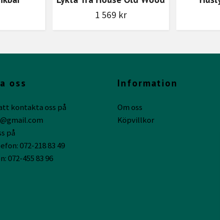
1 569 kr
a oss
Information
att kontakta oss på
Om oss
g@gmail.com
Köpvillkor
ss på
efon: 072-218 83 49
n: 072-455 83 96