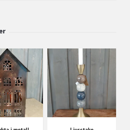
ykta i metall
Ljusstake