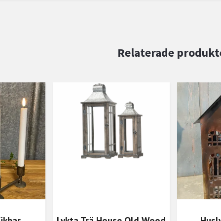
ikbar
Lykta Trä House Old Wood
Husl