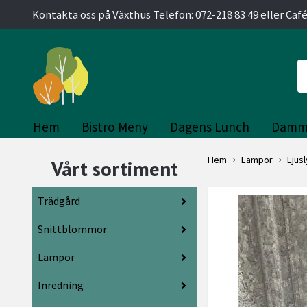
Kontakta oss på Växthus Telefon: 072-218 83 49 eller Café
Hem
Bistro Meny
Dagens Lunch
Damm
Hem
Lampor
Ljus
Trädgård
Snittblommor
Lampor
Inredning