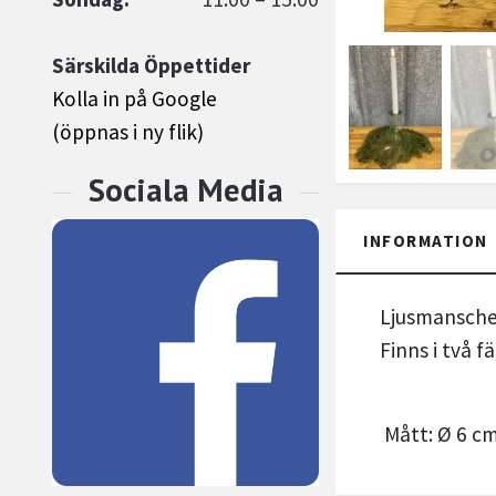
Särskilda Öppettider
Kolla in på Google
(öppnas i ny flik)
INFORMATION
Ljusmanschett
Finns i två 
Mått: Ø 6 c