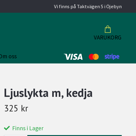
Vi finns på Taktvägen 5 i Öjebyn
VARUKORG
Om oss
Ljuslykta m, kedja
325 kr
Finns i Lager