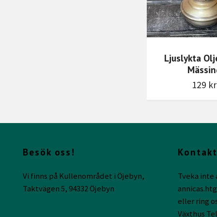
Ljuslykta Ol
Mässin
129 kr
Besök oss!
Kontakt
Vi finns på Kullenområdet i Öjebyn,
Tveka inte 
Taktvägen 5, 94332 Öjebyn
annicas.ht
eller ring o
Växthus Tel