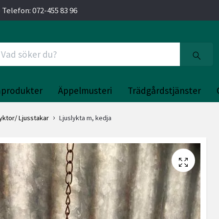
 Telefon: 072-455 83 96
produkter
Äppelmusteri
Trädgårdstjänster
lyktor/ Ljusstakar
Ljuslykta m, kedja