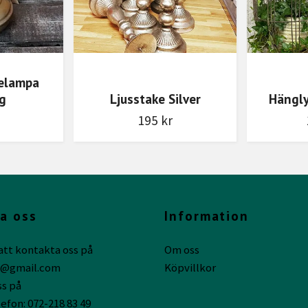
jelampa
g
Ljusstake Silver
Hängly
195 kr
a oss
Information
att kontakta oss på
Om oss
g@gmail.com
Köpvillkor
ss på
efon: 072-218 83 49