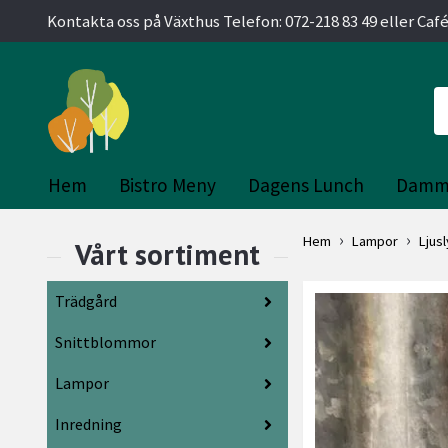
Kontakta oss på Växthus Telefon: 072-218 83 49 eller Café
Hem
Bistro Meny
Dagens Lunch
Damm
Hem
Lampor
Ljus
Trädgård
Snittblommor
Lampor
Inredning