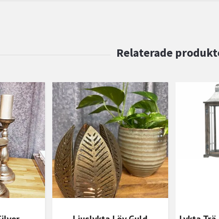
ilver
Ljuslykta Löv Guld
Lykta Tr