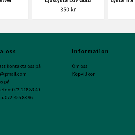
350 kr
a oss
Information
att kontakta oss på
Om oss
g@gmail.com
Köpvillkor
ss på
efon: 072-218 83 49
n: 072-455 83 96