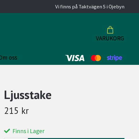
Vi finns på Taktvägen 5 i Öjebyn
VARUKORG
Om oss
Ljusstake
215 kr
Finns i Lager