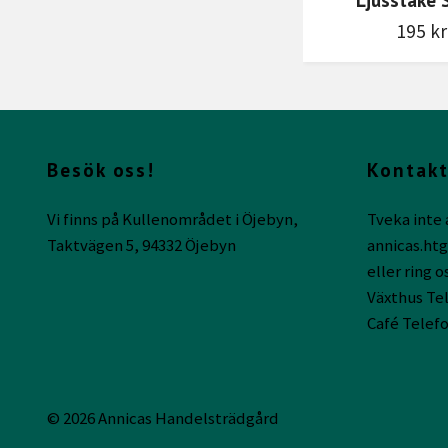
195 kr
Besök oss!
Kontakt
Vi finns på Kullenområdet i Öjebyn,
Tveka inte 
Taktvägen 5, 94332 Öjebyn
annicas.ht
eller ring o
Växthus Tel
Café Telefo
© 2026 Annicas Handelsträdgård