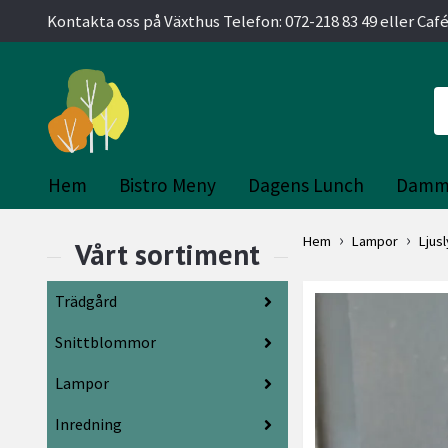
Kontakta oss på Växthus Telefon: 072-218 83 49 eller Café
Hem
Bistro Meny
Dagens Lunch
Damm
Hem
Lampor
Ljus
Trädgård
Snittblommor
Lampor
Inredning