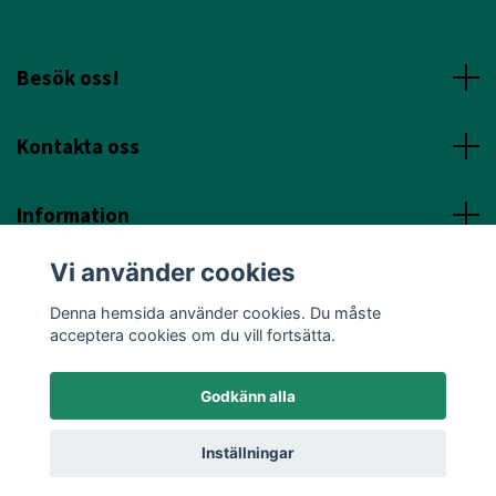
Besök oss!
Kontakta oss
Information
Vi använder cookies
Sociala Media
Denna hemsida använder cookies. Du måste
acceptera cookies om du vill fortsätta.
Godkänn alla
© 2026 Annicas Handelsträdgård
Inställningar