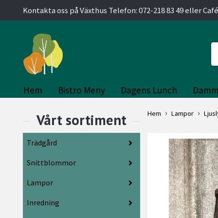
Kontakta oss på Växthus Telefon: 072-218 83 49 eller Café
Hem
Bistro Meny
Dagens Lunch
Damm
Hem
Lampor
Ljus
Trädgård
Snittblommor
Lampor
Inredning