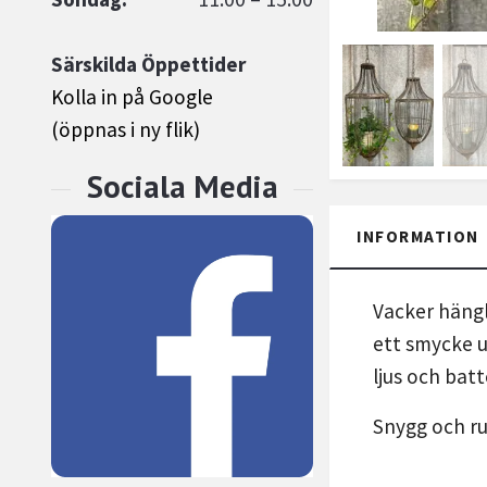
Särskilda Öppettider
Kolla in på Google
(öppnas i ny flik)
INFORMATION
Vacker hängl
ett smycke u
ljus och bat
Snygg och rus