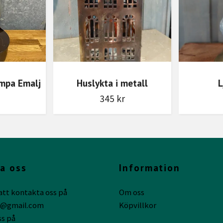
ampa Emalj
Huslykta i metall
L
345 kr
a oss
Information
att kontakta oss på
Om oss
g@gmail.com
Köpvillkor
ss på