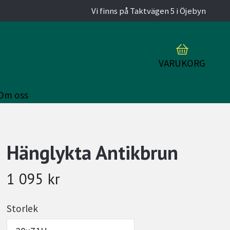
Vi finns på Taktvägen 5 i Öjebyn
VARUKORG
Om oss
Hänglykta Antikbrun
1 095 kr
Storlek