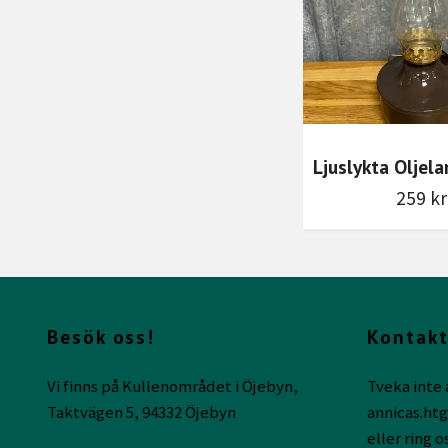
Ljuslykta Oljel
259 kr
Besök oss!
Kontakt
Vi finns på Kullenområdet i Öjebyn,
Tveka inte 
Taktvägen 5, 94332 Öjebyn
annicas.ht
eller ring o