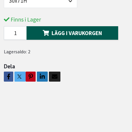
30x71H
Finns i Lager
LÄGG I VARUKORGEN
Lagersaldo:
2
Dela