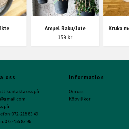
ikte
Ampel Raku/Jute
Kruka m
159 kr
a oss
Information
att kontakta oss på
Om oss
g@gmail.com
Köpvillkor
ss på
efon: 072-218 83 49
n: 072-455 83 96