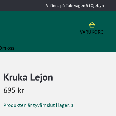
Vi finns på Taktvägen 5 i Öjebyn
VARUKORG
Om oss
Kruka Lejon
695 kr
Produkten är tyvärr slut i lager. :(