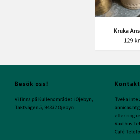
Kruka Ans
129 kr
Besök oss!
Kontakt
Vi finns på Kullenområdet i Öjebyn,
Tveka inte 
Taktvägen 5, 94332 Öjebyn
annicas.ht
eller ring o
Växthus Tel
Café Telefo