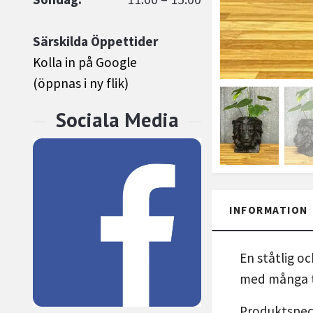
Särskilda Öppettider
Kolla in på Google
(öppnas i ny flik)
INFORMATION
En ståtlig o
med många t
Produktspeci