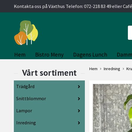
Kontakta oss på Växthus Telefon: 072-218 83 49 eller Café
Hem
Bistro Meny
Dagens Lunch
Damm
Hem
Inredning
Kr
Trädgård
Snittblommor
Lampor
Inredning