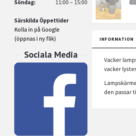
Söndag:
11:00 – 15:00
Särskilda Öppettider
Kolla in på Google
(öppnas i ny flik)
INFORMATION
Vacker lamps
vacker lyste
Lampskärmen 
den passar t