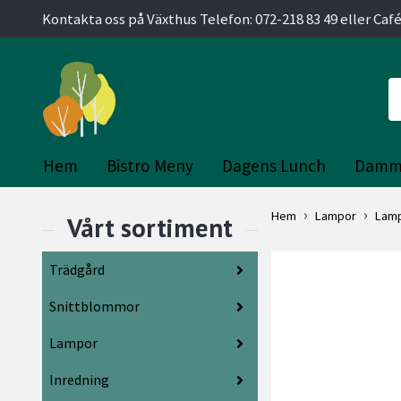
Kontakta oss på Växthus Telefon: 072-218 83 49 eller Café
Hem
Bistro Meny
Dagens Lunch
Damm
Hem
Lampor
Lam
Trädgård
Snittblommor
Lampor
Inredning