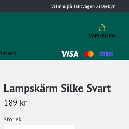
Vi finns på Taktvägen 5 i Öjebyn
VARUKORG
Om oss
Lampskärm Silke Svart
189 kr
Storlek