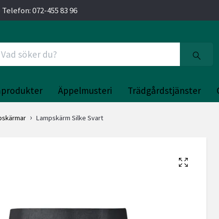
 Telefon: 072-455 83 96
produkter
Äppelmusteri
Trädgårdstjänster
pskärmar
Lampskärm Silke Svart