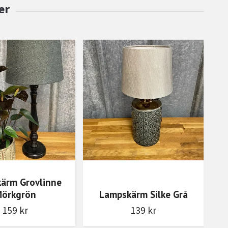
ärm Grovlinne
örkgrön
Lampskärm Silke Grå
159 kr
139 kr