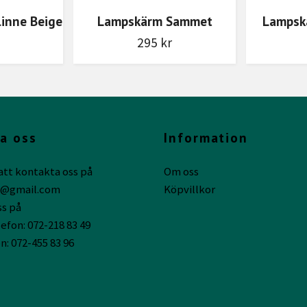
inne Beige
Lampskärm Sammet
Lampskä
295 kr
a oss
Information
att kontakta oss på
Om oss
g@gmail.com
Köpvillkor
ss på
efon: 072-218 83 49
n: 072-455 83 96