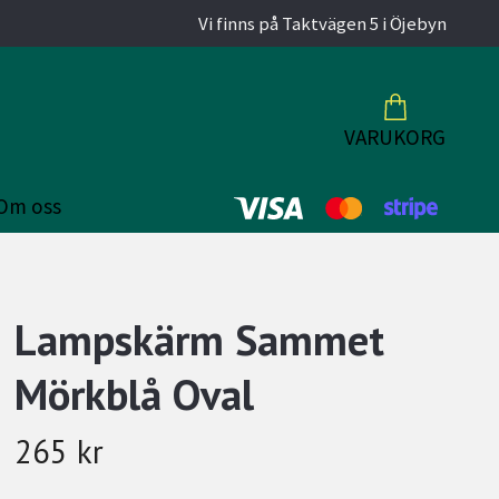
Vi finns på Taktvägen 5 i Öjebyn
VARUKORG
Om oss
Lampskärm Sammet
Mörkblå Oval
265 kr