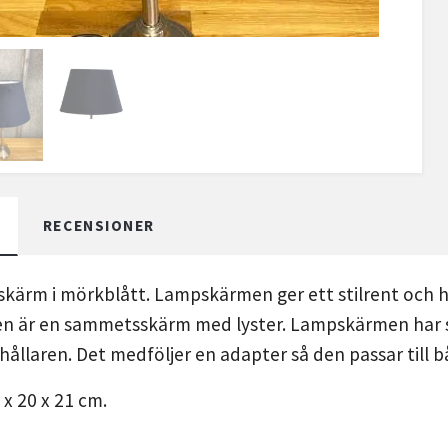
RECENSIONER
kärm i mörkblått. Lampskärmen ger ett stilrent och hä
är en sammetsskärm med lyster. Lampskärmen har s.k.
hållaren. Det medföljer en adapter så den passar till 
 x 20 x 21 cm.