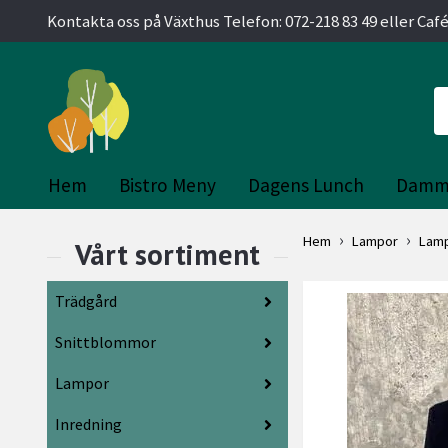
Kontakta oss på Växthus Telefon: 072-218 83 49 eller Café
Hem
Bistro Meny
Dagens Lunch
Damm
Hem
Lampor
Lam
Trädgård
Snittblommor
Lampor
Inredning