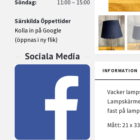
Söndag:
11:00 – 15:00
Särskilda Öppettider
Kolla in på Google
(öppnas i ny flik)
INFORMATION
Vacker lamps
Lampskärmen 
fast på lamp
Mått: 21 x 33