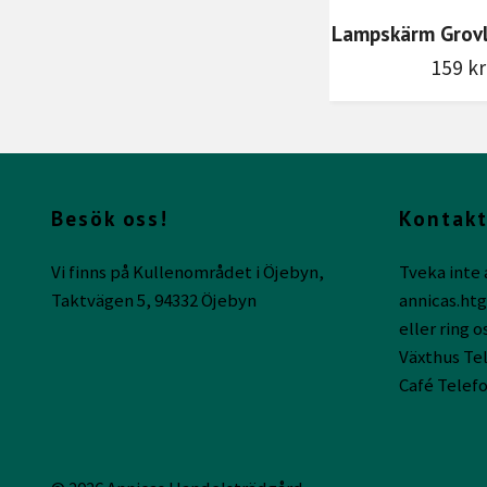
Lampskärm Grovl
159 kr
Besök oss!
Kontakt
Vi finns på Kullenområdet i Öjebyn,
Tveka inte 
Taktvägen 5, 94332 Öjebyn
annicas.ht
eller ring o
Växthus Tel
Café Telefo