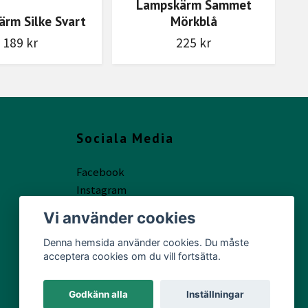
Lampskärm Sammet
La
rm Silke Svart
Mörkblå
189 kr
225 kr
Sociala Media
Facebook
Instagram
Vi använder cookies
Denna hemsida använder cookies. Du måste
acceptera cookies om du vill fortsätta.
Godkänn alla
Inställningar