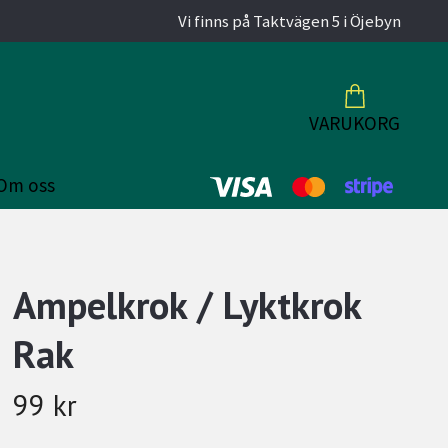
Vi finns på Taktvägen 5 i Öjebyn
VARUKORG
Om oss
Ampelkrok / Lyktkrok
Rak
99 kr