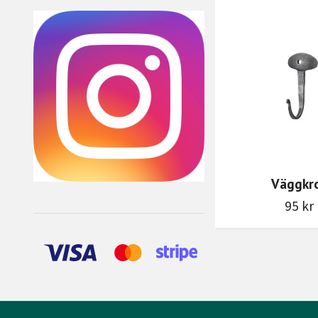
Väggkr
95 kr