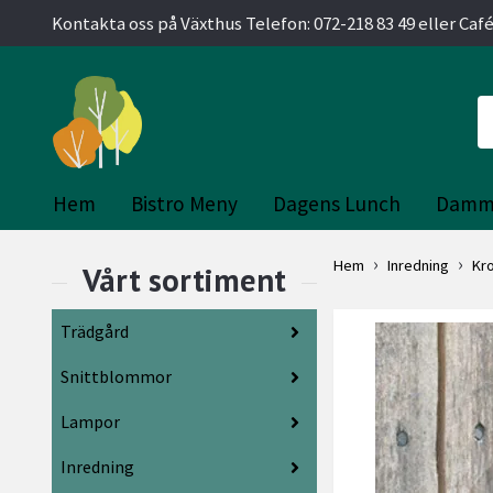
Kontakta oss på Växthus Telefon: 072-218 83 49 eller Café
Hem
Bistro Meny
Dagens Lunch
Damm
Hem
Inredning
Kr
Trädgård
Snittblommor
Lampor
Inredning