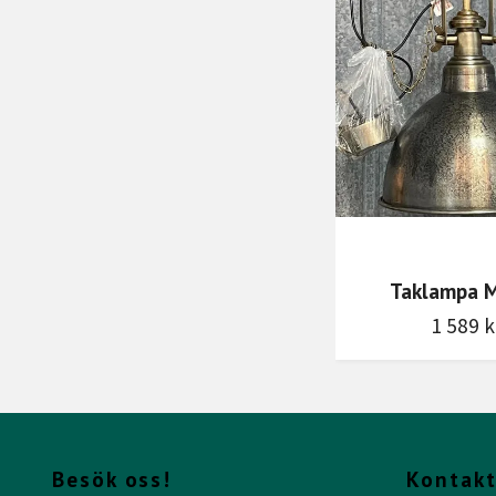
Taklampa M
1 589 k
Besök oss!
Kontakt