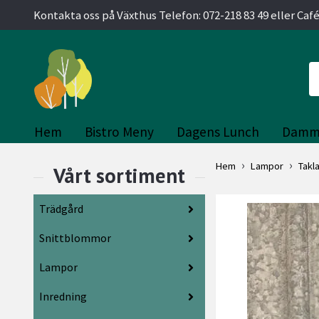
Kontakta oss på Växthus Telefon: 072-218 83 49 eller Café
Hem
Bistro Meny
Dagens Lunch
Damm
Hem
Lampor
Takl
Trädgård
Snittblommor
Lampor
Inredning