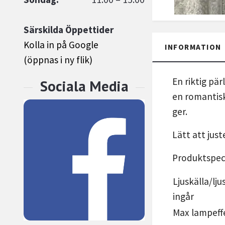
Särskilda Öppettider
Kolla in på Google
INFORMATION
(öppnas i ny flik)
En riktig pä
en romantisk
ger.
Lätt att jus
Produktspeci
Ljuskälla/lju
ingår
Max lampeff