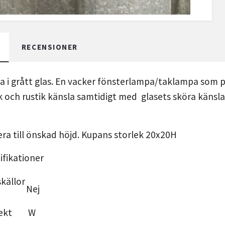
RECENSIONER
rla i grått glas. En vacker fönsterlampa/taklampa som
 och rustik känsla samtidigt med glasets sköra känsl
tera till önskad höjd. Kupans storlek 20x20H
fikationer
skällor
Nej
ekt
W