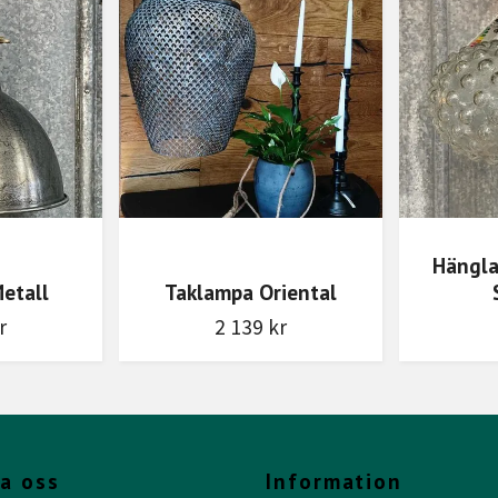
Hängla
etall
Taklampa Oriental
r
2 139 kr
a oss
Information