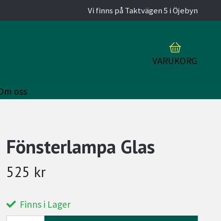
Vi finns på Taktvägen 5 i Öjebyn
VARUKORG
Om oss
Fönsterlampa Glas
525 kr
Finns i Lager